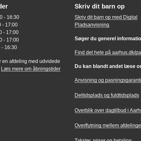
der
Skriv dit barn op
0 - 16:30
Skriv dit barn op med Digital
 - 17:00
Pladsanvisning
 - 17:00
Søger du generel informati
0 - 17:00
 - 16:30
Find det hele på aarhus.dk/p
r en afdeling med udvidede
Du kan blandt andet læse o
?
Læs mere om åbningstider
Anvisning og pasningsgaranti
Deltidsplads og fuldtidsplads
Overblik over dagtilbud i Aar
Overflytning mellem afdelinge
Takster, priser og betaling